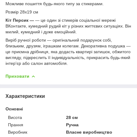
Можливе пошиття будь-якого типу за стикерами.
Розмір 28х19 см
Кіт Персик —
— це один зі стикерів соціальної мережі
ВКонтакте, кумедний рудий кіт у різних життєвих ситуаціях. Він
милий, кумедний і дуже емоційний.
Виріб ручної роботи — оригінальний подарунок собі,
близьким, друзям, іграшкам колегам. Декоративна подушка —
це приємна дрібниця, яка додасть квартирі затишок, обжитого
вигляду, підкреслить її індивідуальність, прикрасить будь-який
інтер'єр або салон автомобіля.
Приховати
Характеристики
Основні
Висота
28 см
Прання
Ручна
Виробник
Власне виробництво