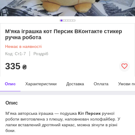
М'яка іграшка кот Персик ВКонтакте стикер
ручна робота
Немає в наявності
Код: Ст1-7
Роздріб
335
₴
Опис
Характеристики
Доставка
Оплата
Умови п
Опис
М'яка авторська іграшка — подушка
Кіт Персик
ручної
роботи виготовлена з плюшу, наповнювач холофайбер. У
лапки вставлений дротяний каркас, можна зігнути в різні
боки.