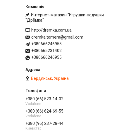
Интернет-магазин "Игрушки-подушки
"Дрёмка"
http://dremka.com.ua
dremka.tomera@gmail.com
+380666246955
+380665231402
+380666246955
Бердянськ, Україна
+380 (66) 523-14-02
Vodafone
+380 (66) 624-69-55
Vodafone
+380 (96) 237-28-44
Киевстар