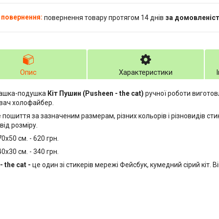
повернення товару протягом 14 днів
за домовленіс
Опис
Характеристики
рашка-подушка
Кіт Пушин (Pusheen - the cat)
ручної роботи виготов
вач холофайбер.
пошиття за зазначеним размерам, різних кольорів і різновидів сти
від розміру.
0х50 см. - 620 грн.
0х30 см. - 340 грн.
 the cat -
це один зі стикерів мережі Фейсбук, кумедний сірий кіт. Ві