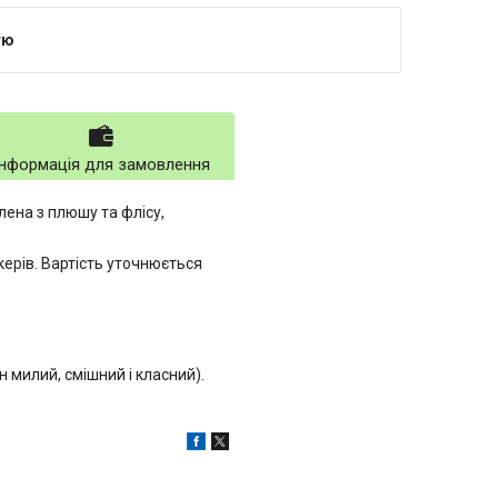
тю
Інформація для замовлення
лена з плюшу та флісу,
керів. Вартість уточнюється
н милий, смішний і класний).