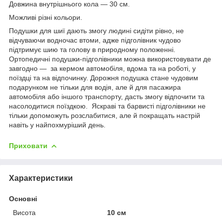
Довжина внутрішнього кола — 30 см.
Можливі різні кольори.
Подушки для шиї дають змогу людині сидіти рівно, не
відчуваючи водночас втоми, адже підголівник чудово
підтримує шию та голову в природному положенні.
Ортопедичні подушки-підголівники можна використовувати де
завгодно — за кермом автомобіля, вдома та на роботі, у
поїздці та на відпочинку. Дорожня подушка стане чудовим
подарунком не тільки для водія, але й для пасажира
автомобіля або іншого транспорту, дасть змогу відпочити та
насолодитися поїздкою. Яскраві та барвисті підголівники не
тільки допоможуть розслабитися, але й покращать настрій
навіть у найпохмуріший день.
Приховати
Характеристики
Основні
Висота
10 см