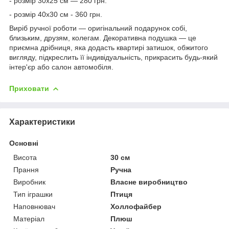
- розмір 30х25 см — 280 грн.
- розмір 40х30 см - 360 грн.
Виріб ручної роботи — оригінальний подарунок собі,
близьким, друзям, колегам. Декоративна подушка — це
приємна дрібниця, яка додасть квартирі затишок, обжитого
вигляду, підкреслить її індивідуальність, прикрасить будь-який
інтер'єр або салон автомобіля.
Приховати
Характеристики
Основні
Висота
30 см
Прання
Ручна
Виробник
Власне виробництво
Тип іграшки
Птиця
Наповнювач
Холлофайбер
Матеріал
Плюш